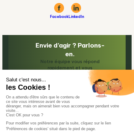
Facebook
LinkedIn
Envie d’agir ? Parlons-
en.
Notre équipe vous répond
rapidement et vous
accompagne !
Contactez-nous
Actualités
R’PUR Recyclage
Nos engagements