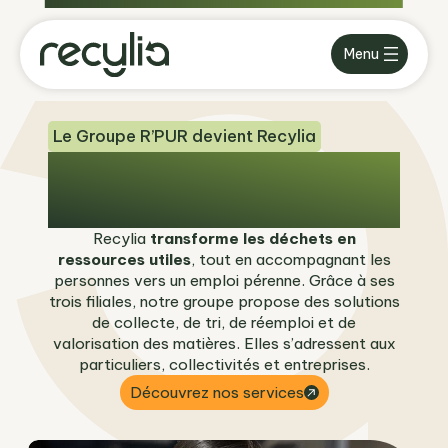
Aller
Des solutions au service de l’économie
au
circulaire
Menu
contenu
Le Groupe R’PUR devient Recylia
Valoriser l’Homme et la
matière
Recylia
transforme les déchets en
ressources utiles
, tout en accompagnant les
personnes vers un emploi pérenne. Grâce à ses
trois filiales, notre groupe propose des solutions
de collecte, de tri, de réemploi et de
valorisation des matières. Elles s’adressent aux
particuliers, collectivités et entreprises.
Découvrez nos services