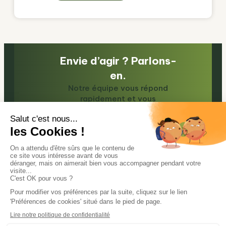
Envie d’agir ? Parlons-
en.
Notre équipe vous répond
rapidement et vous
accompagne !
Contactez-nous
Actualités
R’PUR Recyclage
Nos engagements
Mob’Eeko