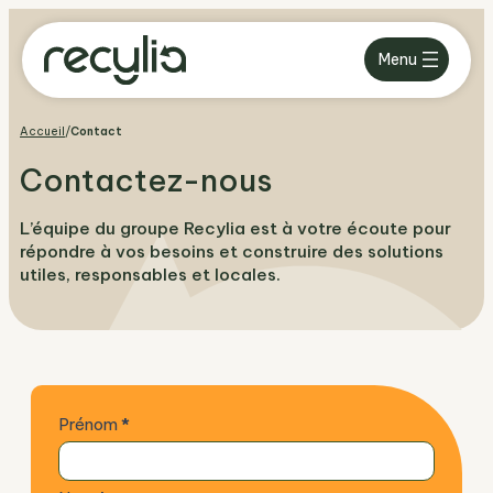
Aller
au
Menu
contenu
Accueil
/
Contact
Contactez-nous
L’équipe du groupe Recylia est à votre écoute pour
répondre à vos besoins et construire des solutions
utiles, responsables et locales.
C
Prénom
*
o
n
t