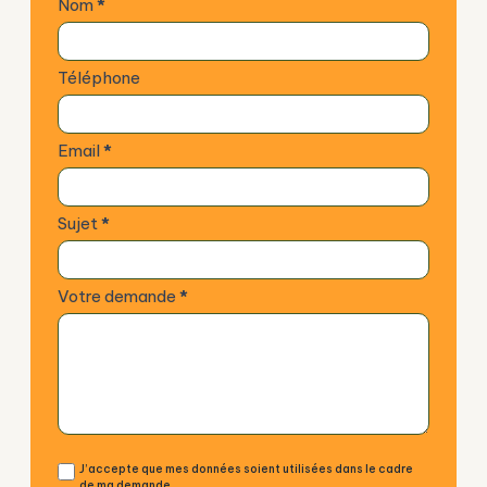
Nom
*
a
c
t
Téléphone
e
z
-
Email
*
n
o
u
Sujet
*
s
Votre demande
*
J’accepte que mes données soient utilisées dans le cadre
de ma demande.