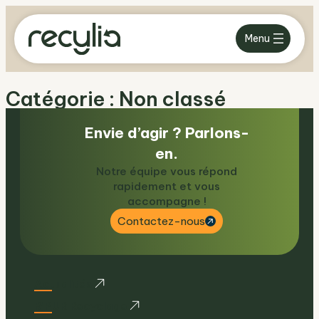
Aller
au
Menu
contenu
Catégorie :
Non classé
Envie d’agir ? Parlons-
en.
Notre équipe vous répond
rapidement et vous
accompagne !
Contactez-nous
Actualités
R’PUR Recyclage